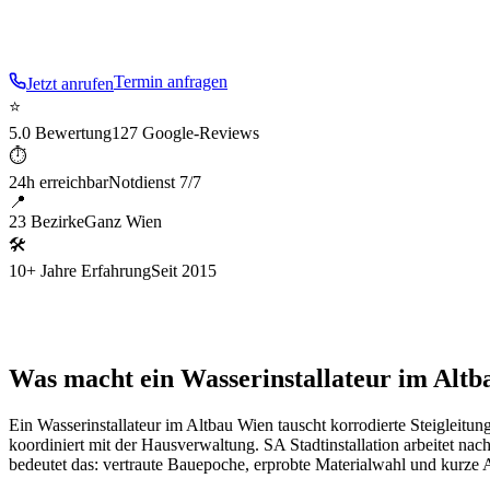
Villen Rodaun/Kalksburg
.
Termin anfragen
Jetzt anrufen
⭐
5.0 Bewertung
127 Google-Reviews
⏱
24h erreichbar
Notdienst 7/7
📍
23 Bezirke
Ganz Wien
🛠
10+ Jahre Erfahrung
Seit 2015
Was macht ein Wasserinstallateur im Altb
Ein Wasserinstallateur im Altbau Wien tauscht korrodierte Steigleitu
koordiniert mit der Hausverwaltung. SA Stadtinstallation arbeitet
bedeutet das: vertraute Bauepoche, erprobte Materialwahl und kurze 