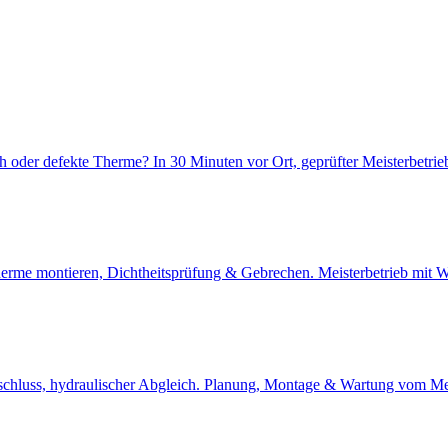
 oder defekte Therme? In 30 Minuten vor Ort, geprüfter Meisterbetrie
stherme montieren, Dichtheitsprüfung & Gebrechen. Meisterbetrieb mi
luss, hydraulischer Abgleich. Planung, Montage & Wartung vom Meis