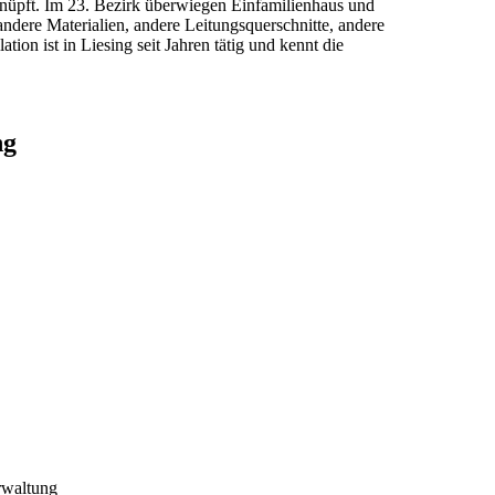
knüpft. Im
23
. Bezirk überwiegen
Einfamilienhaus und
andere Materialien, andere Leitungsquerschnitte, andere
ation ist in
Liesing
seit Jahren tätig und kennt die
ng
rwaltung