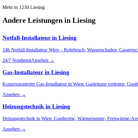
Mehr in
1230
Liesing
Andere Leistungen in
Liesing
Notfall-Installateur
in
Liesing
24h Notfall-Installateur Wien – Rohrbruch, Wasserschaden, Gasgeruch
24/7 Notdienst
Ansehen →
Gas-Installateur
in
Liesing
Konzessionierter Gas-Installateur in Wien: Gasleitung verlegen, Ga
Ansehen →
Heizungstechnik
in
Liesing
Heizungstechnik in Wien: Gastherme, Wärmepumpe, Fernwärme-Ansch
Ansehen →