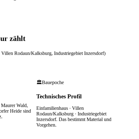
eur
zählt
Villen Rodaun/Kalksburg, Industriegebiet Inzersdorf)
🏛
Bauepoche
Technisches Profil
 Maurer Wald,
Einfamilienhaus · Villen
orfer Heide
sind
Rodaun/Kalksburg · Industriegebiet
z.
Inzersdorf
. Das bestimmt Material und
Vorgehen.