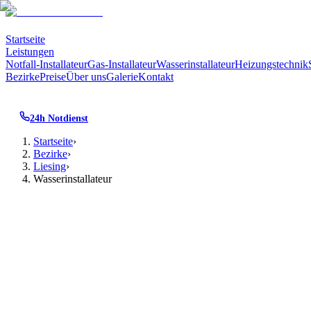
Startseite
Leistungen
Notfall-Installateur
Gas-Installateur
Wasserinstallateur
Heizungstechnik
Bezirke
Preise
Über uns
Galerie
Kontakt
24h Notdienst
Startseite
›
Bezirke
›
Liesing
›
Wasserinstallateur
Wasserinstallateur
·
1230
Liesing
· Wien
Wasserinstallateur
i
Vom tropfenden Wasserhahn bis zum kompletten Leitungsneu
23
. Bezirk sind wir besonders aufmerksam für die typische 