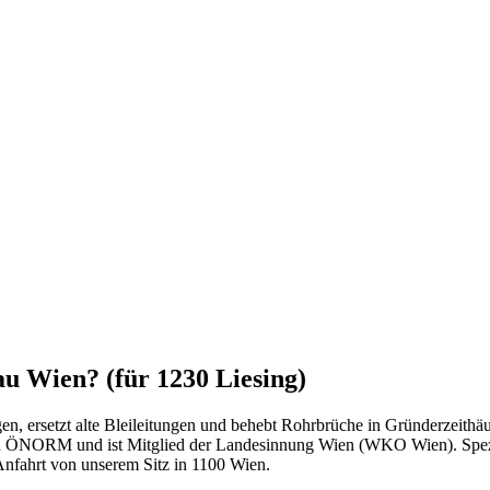
au Wien? (für 1230 Liesing)
ngen, ersetzt alte Bleileitungen und behebt Rohrbrüche in Gründerzeit
 nach ÖNORM und ist Mitglied der Landesinnung Wien (WKO Wien).
Spez
Anfahrt von unserem Sitz in
1100
Wien
.