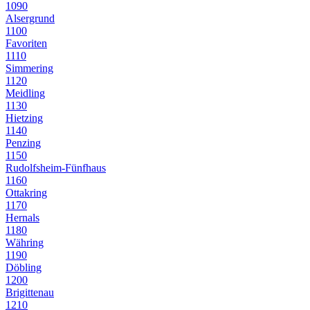
1090
Alsergrund
1100
Favoriten
1110
Simmering
1120
Meidling
1130
Hietzing
1140
Penzing
1150
Rudolfsheim-Fünfhaus
1160
Ottakring
1170
Hernals
1180
Währing
1190
Döbling
1200
Brigittenau
1210