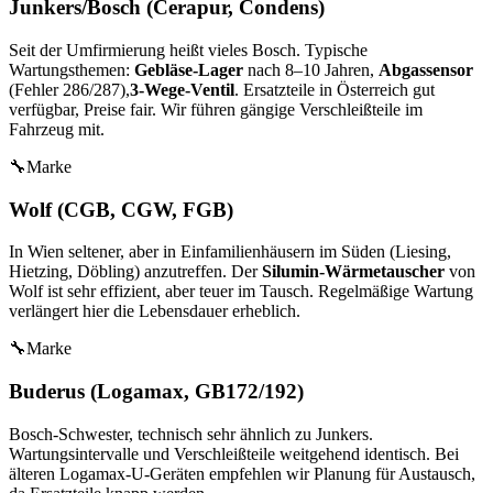
Junkers/Bosch (Cerapur, Condens)
Seit der Umfirmierung heißt vieles Bosch. Typische
Wartungsthemen:
Gebläse-Lager
nach 8–10 Jahren,
Abgassensor
(Fehler 286/287),
3-Wege-Ventil
. Ersatzteile in Österreich gut
verfügbar, Preise fair. Wir führen gängige Verschleißteile im
Fahrzeug mit.
🔧
Marke
Wolf (CGB, CGW, FGB)
In Wien seltener, aber in Einfamilienhäusern im Süden (Liesing,
Hietzing, Döbling) anzutreffen. Der
Silumin-Wärmetauscher
von
Wolf ist sehr effizient, aber teuer im Tausch. Regelmäßige Wartung
verlängert hier die Lebensdauer erheblich.
🔧
Marke
Buderus (Logamax, GB172/192)
Bosch-Schwester, technisch sehr ähnlich zu Junkers.
Wartungsintervalle und Verschleißteile weitgehend identisch. Bei
älteren Logamax-U-Geräten empfehlen wir Planung für Austausch,