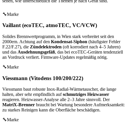
sehen, wie unterschiedlich die Themen je nach Gerät sind.
🔧
Marke
Vaillant (ecoTEC, atmoTEC, VC/VCW)
Solides Brennwertprogramm, in Wien stark verbreitet seit den
2000ern. Achtung auf den
Kondensat-Siphon
(häufigster Fehler
F.22/F.27), die
Zündelektroden
(oft korrodiert nach 4–5 Jahren)
und das
Ausdehnungsgefäß
, das bei ecoTEC-Geräten tendenziell
an Vordruck verliert. Firmware-Updates regelmäßig nötig.
🔧
Marke
Viessmann (Vitodens 100/200/222)
Viessmann baut robuste Inox-Radial-Wärmetauscher, die lange
halten, aber sehr empfindlich auf
schmutziges Heizwasser
reagieren. Heizwasser-Analyse alle 2–3 Jahre sinnvoll. Der
MatriX-Brenner
braucht bei Wartung besondere Aufmerksamkeit:
zu starkes Reinigen kann die Oberfläche beschädigen.
🔧
Marke