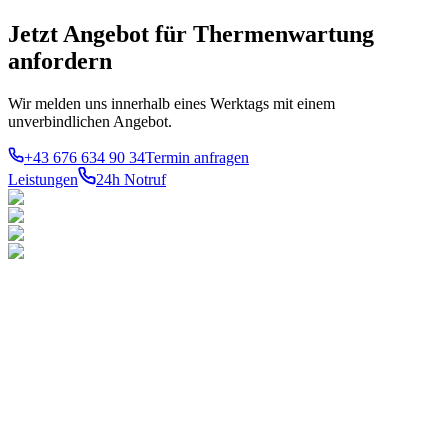
Jetzt Angebot für Thermenwartung
anfordern
Wir melden uns innerhalb eines Werktags mit einem
unverbindlichen Angebot.
+43 676 634 90 34
Termin anfragen
Leistungen
24h Notruf
LEISTUNGEN
TOP-
BEZIRKE
Notdienst 24h
Ihr konzessionierter
1010
Innere
Gas
Stadt
Meisterbetrieb für Gas-,
Wasser