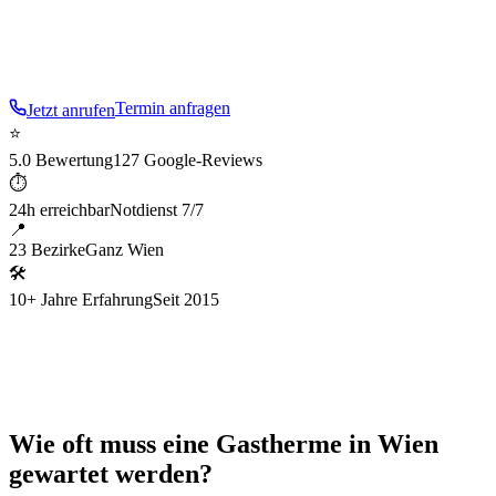
Jährliche Wartung nach ÖNORM B 8131 – sicher,
effizient, dokumentiert.
Termin anfragen
Jetzt anrufen
⭐
5.0 Bewertung
127 Google-Reviews
⏱
24h erreichbar
Notdienst 7/7
📍
23 Bezirke
Ganz Wien
🛠
10+ Jahre Erfahrung
Seit 2015
Wie oft muss eine Gastherme in Wien
gewartet werden?