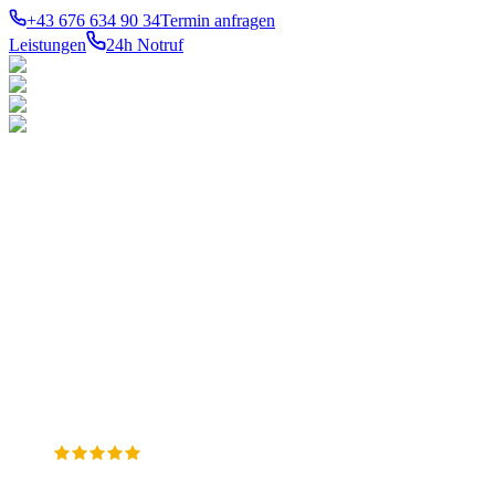
+43 676 634 90 34
Termin anfragen
Leistungen
24h Notruf
LEISTUNGEN
TOP-
BEZIRKE
Notdienst 24h
Ihr konzessionierter
1010
Innere
Gas
Stadt
Meisterbetrieb für Gas-,
Wasser
1020
Wasser- und
Heizung
Leopoldstadt
Sanitär
Heizungsinstallation in
1030
Therme
Wien. 24h Notdienst in allen
Landstraße
Verstopfung
23 Bezirken.
1040
Wieden
1050
Margareten
WKÖ
1060
Meisterbetrieb