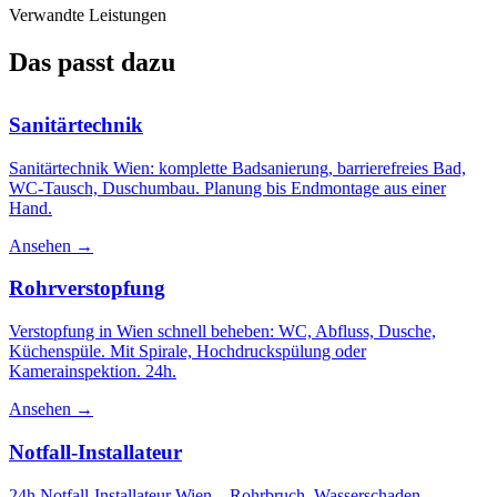
Verwandte Leistungen
Das passt dazu
Sanitärtechnik
Sanitärtechnik Wien: komplette Badsanierung, barrierefreies Bad,
WC-Tausch, Duschumbau. Planung bis Endmontage aus einer
Hand.
Ansehen →
Rohrverstopfung
Verstopfung in Wien schnell beheben: WC, Abfluss, Dusche,
Küchenspüle. Mit Spirale, Hochdruckspülung oder
Kamerainspektion. 24h.
Ansehen →
Notfall-Installateur
24h Notfall-Installateur Wien – Rohrbruch, Wasserschaden,