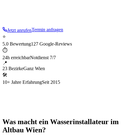
Vom tropfenden Wasserhahn bis zum kompletten
Leitungsneubau – alles aus einer Hand.
Termin anfragen
Jetzt anrufen
⭐
5.0 Bewertung
127 Google-Reviews
⏱
24h erreichbar
Notdienst 7/7
📍
23 Bezirke
Ganz Wien
🛠
10+ Jahre Erfahrung
Seit 2015
Was macht ein Wasserinstallateur im
Altbau Wien?