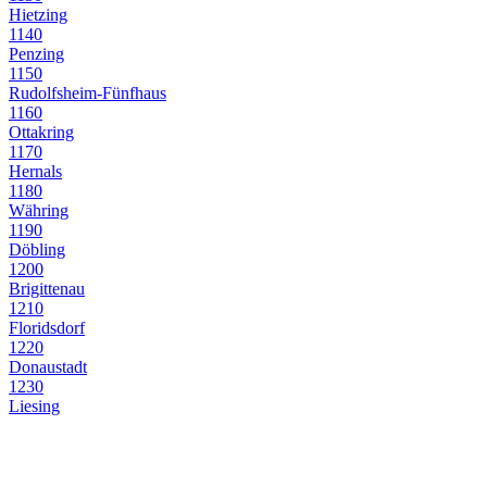
Hietzing
1140
Penzing
1150
Rudolfsheim-Fünfhaus
1160
Ottakring
1170
Hernals
1180
Währing
1190
Döbling
1200
Brigittenau
1210
Floridsdorf
1220
Donaustadt
1230
Liesing