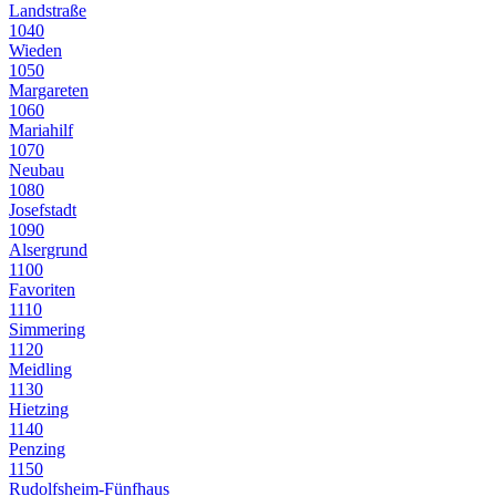
Landstraße
1040
Wieden
1050
Margareten
1060
Mariahilf
1070
Neubau
1080
Josefstadt
1090
Alsergrund
1100
Favoriten
1110
Simmering
1120
Meidling
1130
Hietzing
1140
Penzing
1150
Rudolfsheim-Fünfhaus