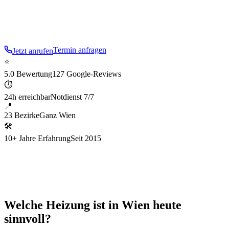
Effiziente Heizsysteme – von der hydraulischen Planung
bis zur Inbetriebnahme.
Termin anfragen
Jetzt anrufen
⭐
5.0 Bewertung
127 Google-Reviews
⏱
24h erreichbar
Notdienst 7/7
📍
23 Bezirke
Ganz Wien
🛠
10+ Jahre Erfahrung
Seit 2015
Welche Heizung ist in Wien heute
sinnvoll?