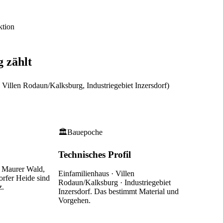
ktion
g
zählt
Villen Rodaun/Kalksburg, Industriegebiet Inzersdorf)
🏛
Bauepoche
Technisches Profil
 Maurer Wald,
Einfamilienhaus · Villen
orfer Heide
sind
Rodaun/Kalksburg · Industriegebiet
z.
Inzersdorf
. Das bestimmt Material und
Vorgehen.