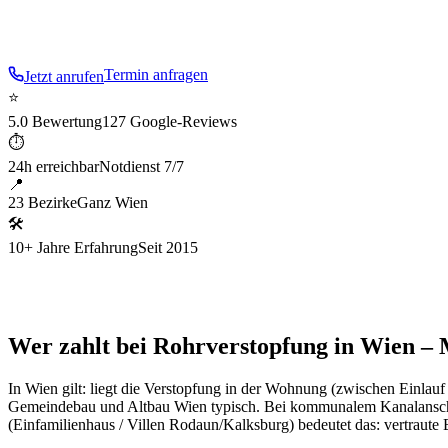
Villen Rodaun/Kalksburg
.
Termin anfragen
Jetzt anrufen
⭐
5.0 Bewertung
127 Google-Reviews
⏱
24h erreichbar
Notdienst 7/7
📍
23 Bezirke
Ganz Wien
🛠
10+ Jahre Erfahrung
Seit 2015
Wer zahlt bei Rohrverstopfung in Wien – M
In Wien gilt: liegt die Verstopfung in der Wohnung (zwischen Einlau
Gemeindebau und Altbau Wien typisch. Bei kommunalem Kanalanschlus
(
Einfamilienhaus / Villen Rodaun/Kalksburg
) bedeutet das: vertraut