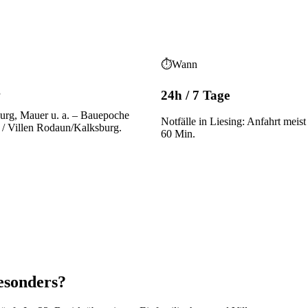
⏱
Wann
g
24h / 7 Tage
urg, Mauer
u. a.
– Bauepoche
Notfälle in Liesing: Anfahrt meist
 / Villen Rodaun/Kalksburg
.
60 Min.
esonders?