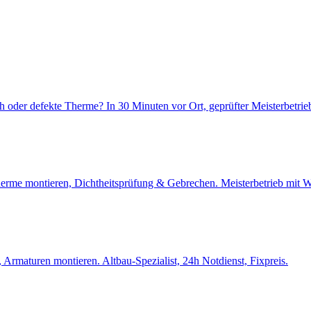
 oder defekte Therme? In 30 Minuten vor Ort, geprüfter Meisterbetrie
stherme montieren, Dichtheitsprüfung & Gebrechen. Meisterbetrieb mi
 Armaturen montieren. Altbau-Spezialist, 24h Notdienst, Fixpreis.