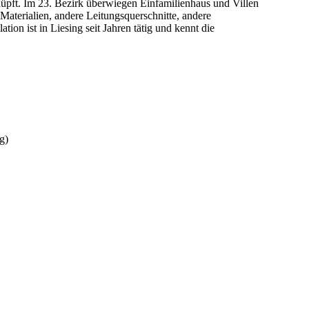
nüpft. Im
23
. Bezirk überwiegen
Einfamilienhaus und Villen
Materialien, andere Leitungsquerschnitte, andere
ation ist in
Liesing
seit Jahren tätig und kennt die
g)