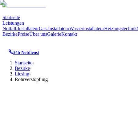
Startseite
Leistungen
Notfall-Installateur
Gas-Installateur
Wasserinstallateur
Heizungstechnik
Bezirke
Preise
Über uns
Galerie
Kontakt
24h Notdienst
Startseite
›
Bezirke
›
Liesing
›
Rohrverstopfung
Rohrverstopfung
·
1230
Liesing
· Wien
Rohrverstopfung
in
Verstopfte Leitungen mit Spirale, Hochdruck oder Kamera – 
Bezirk sind wir besonders aufmerksam für die typische Bau