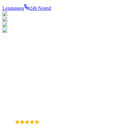
Leistungen
24h Notruf
LEISTUNGEN
TOP-
BEZIRKE
Notdienst 24h
Ihr konzessionierter
1010
Innere
Gas
Stadt
Meisterbetrieb für Gas-,
Wasser
1020
Wasser- und
Heizung
Leopoldstadt
Sanitär
Heizungsinstallation in
1030
Therme
Wien. 24h Notdienst in allen
Landstraße
Verstopfung
23 Bezirken.
1040
Wieden
1050
Margareten
WKÖ
1060
Meisterbetrieb
Mariahilf
Google