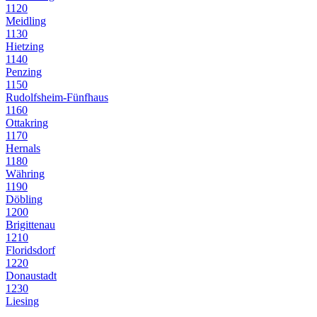
1120
Meidling
1130
Hietzing
1140
Penzing
1150
Rudolfsheim-Fünfhaus
1160
Ottakring
1170
Hernals
1180
Währing
1190
Döbling
1200
Brigittenau
1210
Floridsdorf
1220
Donaustadt
1230
Liesing