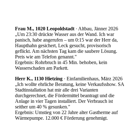
Frau M., 1020 Leopoldstadt
·
Altbau, Jänner 2026
„Um 23:30 drückte Wasser aus der Wand. Ich war
panisch, habe angerufen – um 0:15 war der Herr da,
Haupthahn gesichert, Leck gesucht, provisorisch
geflickt. Am nächsten Tag kam die saubere Lösung.
Preis wie am Telefon genannt."
Ergebnis:
Rohrbruch in 45 Min. behoben, kein
Wasserschaden am Parkett.
Herr K., 1130 Hietzing
·
Einfamilienhaus, März 2026
„Ich wollte ehrliche Beratung, keine Verkaufsshow. SA
Stadtinstallation hat mir alle drei Varianten
durchgerechnet, die Fördermittel beantragt und die
Anlage in vier Tagen installiert. Der Verbrauch ist
seither um 40 % gesunken."
Ergebnis:
Umstieg von 22 Jahre alter Gastherme auf
Wärmepumpe. 12.000 € Förderung genehmigt.