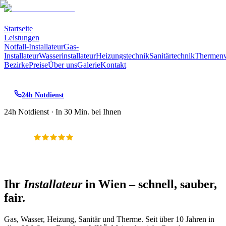
Startseite
Leistungen
Notfall-Installateur
Gas-
Installateur
Wasserinstallateur
Heizungstechnik
Sanitärtechnik
Thermen
Bezirke
Preise
Über uns
Galerie
Kontakt
24h Notdienst
24h Notdienst · In 30 Min. bei Ihnen
Meisterbetrieb Wien
5.0 ★ · Google verifiziert
Ihr
Installateur
in Wien – schnell, sauber,
fair.
Gas, Wasser, Heizung, Sanitär und Therme. Seit über 10 Jahren in