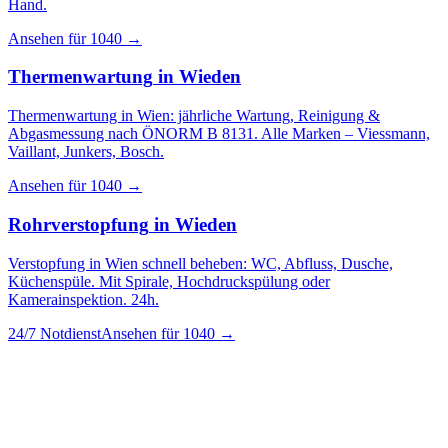
Hand.
Ansehen für
1040
→
Thermenwartung
in
Wieden
Thermenwartung in Wien: jährliche Wartung, Reinigung &
Abgasmessung nach ÖNORM B 8131. Alle Marken – Viessmann,
Vaillant, Junkers, Bosch.
Ansehen für
1040
→
Rohrverstopfung
in
Wieden
Verstopfung in Wien schnell beheben: WC, Abfluss, Dusche,
Küchenspüle. Mit Spirale, Hochdruckspülung oder
Kamerainspektion. 24h.
24/7 Notdienst
Ansehen für
1040
→