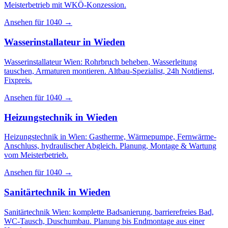
Meisterbetrieb mit WKÖ-Konzession.
Ansehen für
1040
→
Wasserinstallateur
in
Wieden
Wasserinstallateur Wien: Rohrbruch beheben, Wasserleitung
tauschen, Armaturen montieren. Altbau-Spezialist, 24h Notdienst,
Fixpreis.
Ansehen für
1040
→
Heizungstechnik
in
Wieden
Heizungstechnik in Wien: Gastherme, Wärmepumpe, Fernwärme-
Anschluss, hydraulischer Abgleich. Planung, Montage & Wartung
vom Meisterbetrieb.
Ansehen für
1040
→
Sanitärtechnik
in
Wieden
Sanitärtechnik Wien: komplette Badsanierung, barrierefreies Bad,
WC-Tausch, Duschumbau. Planung bis Endmontage aus einer