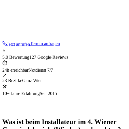
Altbauten, Jugendstilhäusern und Studentenwohnungen
rund um die TU. Wir kennen die typischen Probleme: alte
Steigleitungen, enge Stiegenhäuser, empfindliche
Fassaden.
Termin anfragen
Jetzt anrufen
⭐
5.0 Bewertung
127 Google-Reviews
⏱
24h erreichbar
Notdienst 7/7
📍
23 Bezirke
Ganz Wien
🛠
10+ Jahre Erfahrung
Seit 2015
Was ist beim Installateur im 4. Wiener