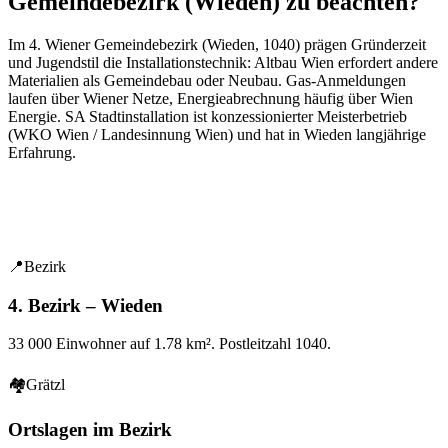
Gemeindebezirk (Wieden) zu beachten?
Im
4
. Wiener Gemeindebezirk (
Wieden
,
1040
) prägen
Gründerzeit
und Jugendstil
die Installationstechnik: Altbau Wien erfordert andere
Materialien als Gemeindebau oder Neubau. Gas-Anmeldungen
laufen über Wiener Netze, Energieabrechnung häufig über Wien
Energie. SA Stadtinstallation ist konzessionierter Meisterbetrieb
(WKO Wien / Landesinnung Wien) und hat in
Wieden
langjährige
Erfahrung.
📍
Bezirk
4. Bezirk – Wieden
33 000
Einwohner auf
1.78
km². Postleitzahl
1040
.
🏘
Grätzl
Ortslagen im Bezirk