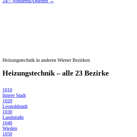
24/7 Notdienst
Ansehen →
Heizungstechnik
in anderen Wiener Bezirken
Heizungstechnik
– alle 23 Bezirke
1010
Innere Stadt
1020
Leopoldstadt
1030
Landstraße
1040
Wieden
1050