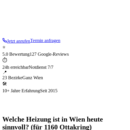
bis zur Inbetriebnahme.
Im
16
. Bezirk sind wir besonders
aufmerksam für die typische Baustruktur:
Gründerzeit und
große Gemeindebauten (Sandleitenhof)
.
Termin anfragen
Jetzt anrufen
⭐
5.0 Bewertung
127 Google-Reviews
⏱
24h erreichbar
Notdienst 7/7
📍
23 Bezirke
Ganz Wien
🛠
10+ Jahre Erfahrung
Seit 2015
Welche Heizung ist in Wien heute
sinnvoll? (für 1160 Ottakring)