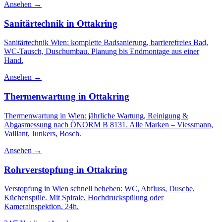
Ansehen →
Sanitärtechnik
in
Ottakring
Sanitärtechnik Wien: komplette Badsanierung, barrierefreies Bad,
WC-Tausch, Duschumbau. Planung bis Endmontage aus einer
Hand.
Ansehen →
Thermenwartung
in
Ottakring
Thermenwartung in Wien: jährliche Wartung, Reinigung &
Abgasmessung nach ÖNORM B 8131. Alle Marken – Viessmann,
Vaillant, Junkers, Bosch.
Ansehen →
Rohrverstopfung
in
Ottakring
Verstopfung in Wien schnell beheben: WC, Abfluss, Dusche,
Küchenspüle. Mit Spirale, Hochdruckspülung oder
Kamerainspektion. 24h.