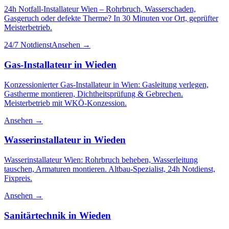
24h Notfall-Installateur Wien – Rohrbruch, Wasserschaden,
Gasgeruch oder defekte Therme? In 30 Minuten vor Ort, geprüfter
Meisterbetrieb.
24/7 Notdienst
Ansehen →
Gas-Installateur
in
Wieden
Konzessionierter Gas-Installateur in Wien: Gasleitung verlegen,
Gastherme montieren, Dichtheitsprüfung & Gebrechen.
Meisterbetrieb mit WKÖ-Konzession.
Ansehen →
Wasserinstallateur
in
Wieden
Wasserinstallateur Wien: Rohrbruch beheben, Wasserleitung
tauschen, Armaturen montieren. Altbau-Spezialist, 24h Notdienst,
Fixpreis.
Ansehen →
Sanitärtechnik
in
Wieden