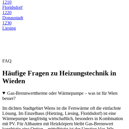
1210
Floridsdorf
1220
Donaustadt
1230
Liesing
FAQ
Häufige Fragen zu Heizungstechnik in
Wieden
Gas-Brennwerttherme oder Wärmepumpe – was ist für Wien
besser?
Im dichten Stadtgebiet Wiens ist die Fernwärme oft die einfachste
Lösung. Im Einzelhaus (Hietzing, Liesing, Floridsdorf) ist eine
Wärmepumpe langfristig wirtschaftlich, besonders in Kombination
mit PV. Für Altbauten mit Heizkörpern bleibt Gas-Brennwert
kurzfristig eine Option – mittelfristig ist der Umstieg klar. Wir