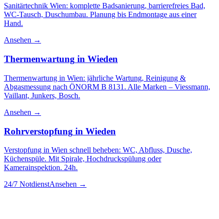
Sanitärtechnik Wien: komplette Badsanierung, barrierefreies Bad,
WC-Tausch, Duschumbau. Planung bis Endmontage aus einer
Hand.
Ansehen →
Thermenwartung
in
Wieden
Thermenwartung in Wien: jährliche Wartung, Reinigung &
Abgasmessung nach ÖNORM B 8131. Alle Marken – Viessmann,
Vaillant, Junkers, Bosch.
Ansehen →
Rohrverstopfung
in
Wieden
Verstopfung in Wien schnell beheben: WC, Abfluss, Dusche,
Küchenspüle. Mit Spirale, Hochdruckspülung oder
Kamerainspektion. 24h.
24/7 Notdienst
Ansehen →