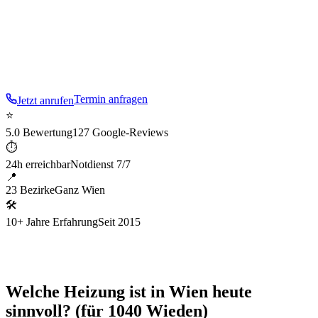
bis zur Inbetriebnahme.
Im
4
. Bezirk sind wir besonders
aufmerksam für die typische Baustruktur:
Gründerzeit und
Jugendstil
.
Termin anfragen
Jetzt anrufen
⭐
5.0 Bewertung
127 Google-Reviews
⏱
24h erreichbar
Notdienst 7/7
📍
23 Bezirke
Ganz Wien
🛠
10+ Jahre Erfahrung
Seit 2015
Welche Heizung ist in Wien heute
sinnvoll? (für 1040 Wieden)