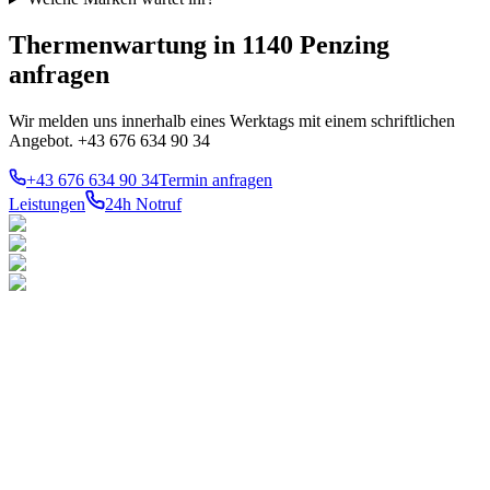
Thermenwartung in 1140 Penzing
anfragen
Wir melden uns innerhalb eines Werktags mit einem schriftlichen
Angebot. +43 676 634 90 34
+43 676 634 90 34
Termin anfragen
Leistungen
24h Notruf
LEISTUNGEN
TOP-
BEZIRKE
Notdienst 24h
Ihr konzessionierter
1010
Innere
Gas
Stadt
Meisterbetrieb für Gas-,
Wasser