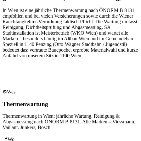
In Wien ist eine jährliche Thermenwartung nach ÖNORM B 8131
empfohlen und bei vielen Versicherungen sowie durch die Wiener
Rauchfangkehrer-Verordnung faktisch Pflicht. Die Wartung umfasst
Reinigung, Dichtheitsprüfung und Abgasmessung. SA
Stadtinstallation ist Meisterbetrieb (WKO Wien) und wartet alle
Marken – besonders häufig im Altbau Wien und im Gemeindebau.
Speziell in
1140
Penzing
(
Otto-Wagner-Stadtbahn / Jugendstil
)
bedeutet das: vertraute Bauepoche, erprobte Materialwahl und kurze
Anfahrt von unserem Sitz in
1100
Wien
.
⚙️
Was
Thermenwartung
Thermenwartung in Wien: jährliche Wartung, Reinigung &
Abgasmessung nach ÖNORM B 8131. Alle Marken – Viessmann,
Vaillant, Junkers, Bosch.
📍
Wo