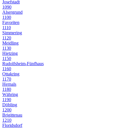
Josefstadt
1090
Alsergrund
1100
Favoriten
1110
Simmering
1120
Meidling
1130
Hietzing
1150
Rudolfsheim-Fünfhaus
1160
Ottakring
1170
Hernals
1180
Währing
1190
Döbling
1200
Brigittenau
1210
Floridsdorf