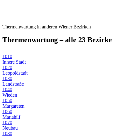
Thermenwartung
in anderen Wiener Bezirken
Thermenwartung
– alle 23 Bezirke
1010
Innere Stadt
1020
Leopoldstadt
1030
Landstraße
1040
Wieden
1050
Margareten
1060
Mariahilf
1070
Neubau
1080