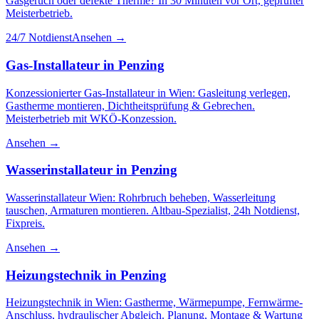
Gasgeruch oder defekte Therme? In 30 Minuten vor Ort, geprüfter
Meisterbetrieb.
24/7 Notdienst
Ansehen →
Gas-Installateur
in
Penzing
Konzessionierter Gas-Installateur in Wien: Gasleitung verlegen,
Gastherme montieren, Dichtheitsprüfung & Gebrechen.
Meisterbetrieb mit WKÖ-Konzession.
Ansehen →
Wasserinstallateur
in
Penzing
Wasserinstallateur Wien: Rohrbruch beheben, Wasserleitung
tauschen, Armaturen montieren. Altbau-Spezialist, 24h Notdienst,
Fixpreis.
Ansehen →
Heizungstechnik
in
Penzing
Heizungstechnik in Wien: Gastherme, Wärmepumpe, Fernwärme-
Anschluss, hydraulischer Abgleich. Planung, Montage & Wartung