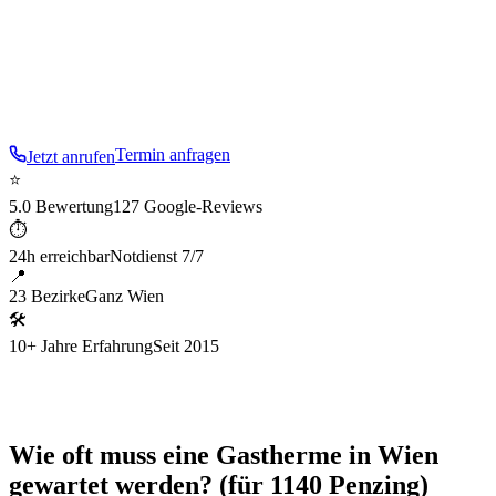
effizient, dokumentiert.
Im
14
. Bezirk sind wir besonders
aufmerksam für die typische Baustruktur:
Otto-Wagner-
Stadtbahn und Jugendstil
.
Termin anfragen
Jetzt anrufen
⭐
5.0 Bewertung
127 Google-Reviews
⏱
24h erreichbar
Notdienst 7/7
📍
23 Bezirke
Ganz Wien
🛠
10+ Jahre Erfahrung
Seit 2015
Wie oft muss eine Gastherme in Wien
gewartet werden? (für 1140 Penzing)