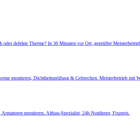
 oder defekte Therme? In 30 Minuten vor Ort, geprüfter Meisterbetrie
stherme montieren, Dichtheitsprüfung & Gebrechen. Meisterbetrieb mi
 Armaturen montieren. Altbau-Spezialist, 24h Notdienst, Fixpreis.