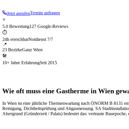
Termin anfragen
Jetzt anrufen
⭐
5.0 Bewertung
127 Google-Reviews
⏱
24h erreichbar
Notdienst 7/7
📍
23 Bezirke
Ganz Wien
🛠
10+ Jahre Erfahrung
Seit 2015
Wie oft muss eine Gastherme in Wien gewa
In Wien ist eine jährliche Thermenwartung nach ÖNORM B 8131 empf
Reinigung, Dichtheitsprüfung und Abgasmessung. SA Stadtinstallati
Alsergrund
(
Gründerzeit / Palais
) bedeutet das: vertraute Bauepoche,