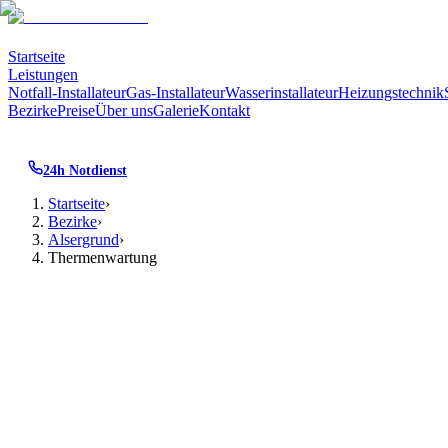
Startseite
Leistungen
Notfall-Installateur
Gas-Installateur
Wasserinstallateur
Heizungstechnik
Bezirke
Preise
Über uns
Galerie
Kontakt
24h Notdienst
Startseite
›
Bezirke
›
Alsergrund
›
Thermenwartung
Thermenwartung
·
1090
Alsergrund
· Wien
Thermenwartung
in
Jährliche Wartung nach ÖNORM B 8131 – sicher, effizient,
wir besonders aufmerksam für die typische Baustruktur:
Grü