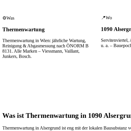
📍
Wo
⚙️
Was
1090 Alserg
Thermenwartung
Servitenviertel, 
Thermenwartung in Wien: jährliche Wartung,
u. a.
– Bauepoc
Reinigung & Abgasmessung nach ÖNORM B
8131. Alle Marken – Viessmann, Vaillant,
Junkers, Bosch.
Was ist Thermenwartung in 1090 Alsergru
Thermenwartung
in
Alsergrund
ist eng mit der lokalen Bausubstanz 