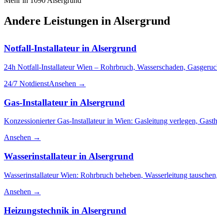
Mehr in
1090
Alsergrund
Andere Leistungen in
Alsergrund
Notfall-Installateur
in
Alsergrund
24h Notfall-Installateur Wien – Rohrbruch, Wasserschaden, Gasgeruch
24/7 Notdienst
Ansehen →
Gas-Installateur
in
Alsergrund
Konzessionierter Gas-Installateur in Wien: Gasleitung verlegen, Ga
Ansehen →
Wasserinstallateur
in
Alsergrund
Wasserinstallateur Wien: Rohrbruch beheben, Wasserleitung tauschen,
Ansehen →
Heizungstechnik
in
Alsergrund