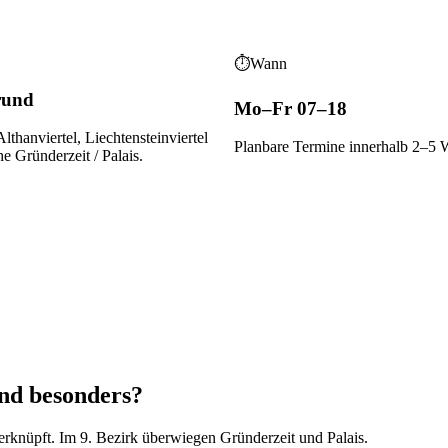
⏱
Wann
rund
Mo–Fr 07–18
Althanviertel, Liechtensteinviertel
Planbare Termine innerhalb 2–5 
he
Gründerzeit / Palais
.
nd besonders?
verknüpft. Im
9
. Bezirk überwiegen
Gründerzeit und Palais
.