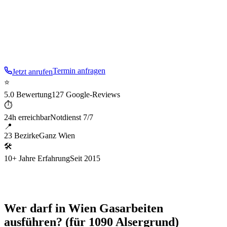
sicher, dokumentiert, abnahmefähig.
Im
9
. Bezirk sind wir
besonders aufmerksam für die typische Baustruktur:
Gründerzeit und Palais
.
Termin anfragen
Jetzt anrufen
⭐
5.0 Bewertung
127 Google-Reviews
⏱
24h erreichbar
Notdienst 7/7
📍
23 Bezirke
Ganz Wien
🛠
10+ Jahre Erfahrung
Seit 2015
Wer darf in Wien Gasarbeiten
ausführen? (für 1090 Alsergrund)