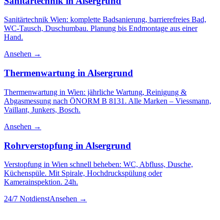
Sanitärtechnik
in
Alsergrund
Sanitärtechnik Wien: komplette Badsanierung, barrierefreies Bad,
WC-Tausch, Duschumbau. Planung bis Endmontage aus einer
Hand.
Ansehen →
Thermenwartung
in
Alsergrund
Thermenwartung in Wien: jährliche Wartung, Reinigung &
Abgasmessung nach ÖNORM B 8131. Alle Marken – Viessmann,
Vaillant, Junkers, Bosch.
Ansehen →
Rohrverstopfung
in
Alsergrund
Verstopfung in Wien schnell beheben: WC, Abfluss, Dusche,
Küchenspüle. Mit Spirale, Hochdruckspülung oder
Kamerainspektion. 24h.
24/7 Notdienst
Ansehen →