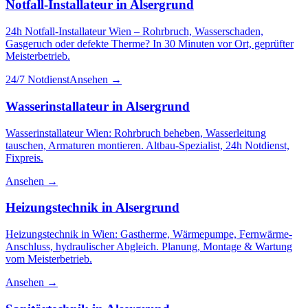
Notfall-Installateur
in
Alsergrund
24h Notfall-Installateur Wien – Rohrbruch, Wasserschaden,
Gasgeruch oder defekte Therme? In 30 Minuten vor Ort, geprüfter
Meisterbetrieb.
24/7 Notdienst
Ansehen →
Wasserinstallateur
in
Alsergrund
Wasserinstallateur Wien: Rohrbruch beheben, Wasserleitung
tauschen, Armaturen montieren. Altbau-Spezialist, 24h Notdienst,
Fixpreis.
Ansehen →
Heizungstechnik
in
Alsergrund
Heizungstechnik in Wien: Gastherme, Wärmepumpe, Fernwärme-
Anschluss, hydraulischer Abgleich. Planung, Montage & Wartung
vom Meisterbetrieb.
Ansehen →