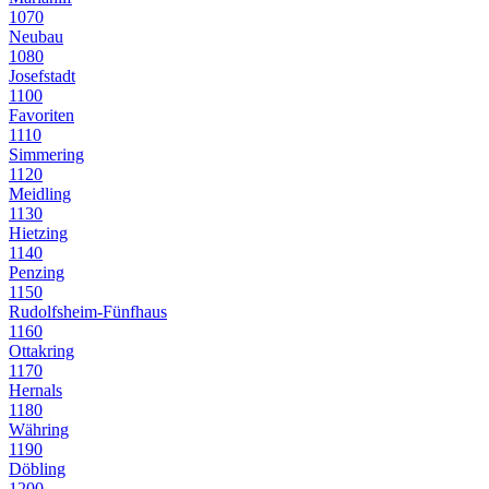
1070
Neubau
1080
Josefstadt
1100
Favoriten
1110
Simmering
1120
Meidling
1130
Hietzing
1140
Penzing
1150
Rudolfsheim-Fünfhaus
1160
Ottakring
1170
Hernals
1180
Währing
1190
Döbling
1200