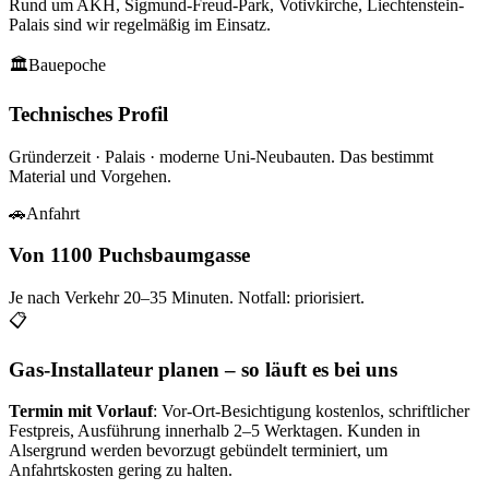
Rund um
AKH, Sigmund-Freud-Park, Votivkirche, Liechtenstein-
Palais
sind wir regelmäßig im Einsatz.
🏛
Bauepoche
Technisches Profil
Gründerzeit · Palais · moderne Uni-Neubauten
. Das bestimmt
Material und Vorgehen.
🚗
Anfahrt
Von 1100 Puchsbaumgasse
Je nach Verkehr
20–35
Minuten. Notfall: priorisiert.
📋
Gas-Installateur planen – so läuft es bei uns
Termin mit Vorlauf
: Vor-Ort-Besichtigung kostenlos, schriftlicher
Festpreis, Ausführung innerhalb 2–5 Werktagen. Kunden in
Alsergrund
werden bevorzugt gebündelt terminiert, um
Anfahrtskosten gering zu halten.