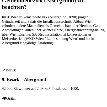
Gemeindebezirk (Alsergrund) zu
beachten?
Im
9
. Wiener Gemeindebezirk (
Alsergrund
,
1090
) prägen
Gründerzeit und Palais
die Installationstechnik: Altbau Wien
erfordert andere Materialien als Gemeindebau oder Neubau. Gas-
Anmeldungen laufen über Wiener Netze, Energieabrechnung häufig
über Wien Energie. SA Stadtinstallation ist konzessionierter
Meisterbetrieb (WKO Wien / Landesinnung Wien) und hat in
Alsergrund
langjährige Erfahrung.
📍
Bezirk
9. Bezirk – Alsergrund
42 000
Einwohner auf
2.98
km². Postleitzahl
1090
.
🏘
Grätzl