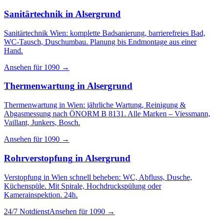
Sanitärtechnik
in
Alsergrund
Sanitärtechnik Wien: komplette Badsanierung, barrierefreies Bad,
WC-Tausch, Duschumbau. Planung bis Endmontage aus einer
Hand.
Ansehen für
1090
→
Thermenwartung
in
Alsergrund
Thermenwartung in Wien: jährliche Wartung, Reinigung &
Abgasmessung nach ÖNORM B 8131. Alle Marken – Viessmann,
Vaillant, Junkers, Bosch.
Ansehen für
1090
→
Rohrverstopfung
in
Alsergrund
Verstopfung in Wien schnell beheben: WC, Abfluss, Dusche,
Küchenspüle. Mit Spirale, Hochdruckspülung oder
Kamerainspektion. 24h.
24/7 Notdienst
Ansehen für
1090
→