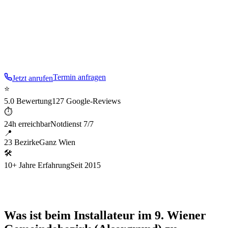
AKH, WU-Altgebäuden und den schönen
Gründerzeithäusern des Servitenviertels arbeiten wir mit
einem breiten Spektrum – vom Ordinations-Notfall bis
zum Studentenheim.
Termin anfragen
Jetzt anrufen
⭐
5.0 Bewertung
127 Google-Reviews
⏱
24h erreichbar
Notdienst 7/7
📍
23 Bezirke
Ganz Wien
🛠
10+ Jahre Erfahrung
Seit 2015
Was ist beim Installateur im 9. Wiener