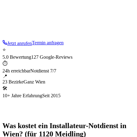
Minuten bei Ihnen.
Im
12
. Bezirk sind wir besonders
aufmerksam für die typische Baustruktur:
Gründerzeit und
Gemeindebau
.
Termin anfragen
Jetzt anrufen
⭐
5.0 Bewertung
127 Google-Reviews
⏱
24h erreichbar
Notdienst 7/7
📍
23 Bezirke
Ganz Wien
🛠
10+ Jahre Erfahrung
Seit 2015
Was kostet ein Installateur-Notdienst in
Wien? (für 1120 Meidling)