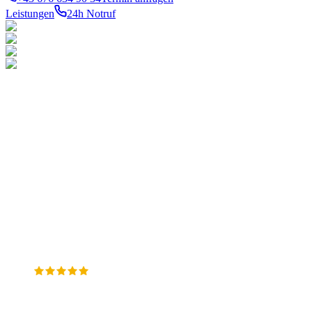
Leistungen
24h Notruf
LEISTUNGEN
TOP-
BEZIRKE
Notdienst 24h
Ihr konzessionierter
1010
Innere
Gas
Stadt
Meisterbetrieb für Gas-,
Wasser
1020
Wasser- und
Heizung
Leopoldstadt
Sanitär
Heizungsinstallation in
1030
Therme
Wien. 24h Notdienst in allen
Landstraße
Verstopfung
23 Bezirken.
1040
Wieden
1050
Margareten
WKÖ
1060
Meisterbetrieb
Mariahilf
Google