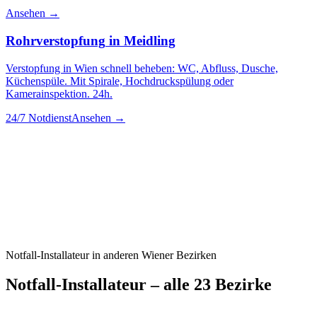
Ansehen →
Rohrverstopfung
in
Meidling
Verstopfung in Wien schnell beheben: WC, Abfluss, Dusche,
Küchenspüle. Mit Spirale, Hochdruckspülung oder
Kamerainspektion. 24h.
24/7 Notdienst
Ansehen →
Notfall-Installateur
in anderen Wiener Bezirken
Notfall-Installateur
– alle 23 Bezirke