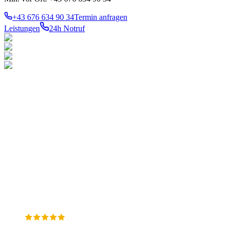
+43 676 634 90 34
Termin anfragen
Leistungen
24h Notruf
LEISTUNGEN
TOP-
BEZIRKE
Notdienst 24h
Ihr konzessionierter
1010
Innere
Gas
Stadt
Meisterbetrieb für Gas-,
Wasser
1020
Wasser- und
Heizung
Leopoldstadt
Sanitär
Heizungsinstallation in
1030
Therme
Wien. 24h Notdienst in allen
Landstraße
Verstopfung
23 Bezirken.
1040
Wieden
1050
Margareten
WKÖ