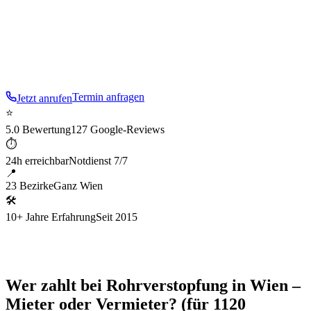
– schnell, sauber, spurlos.
Im
12
. Bezirk sind wir
besonders aufmerksam für die typische Baustruktur:
Gründerzeit und Gemeindebau
.
Termin anfragen
Jetzt anrufen
⭐
5.0 Bewertung
127 Google-Reviews
⏱
24h erreichbar
Notdienst 7/7
📍
23 Bezirke
Ganz Wien
🛠
10+ Jahre Erfahrung
Seit 2015
Wer zahlt bei Rohrverstopfung in Wien –
Mieter oder Vermieter? (für 1120