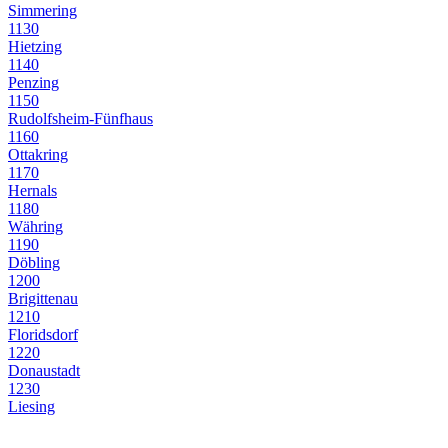
Simmering
1130
Hietzing
1140
Penzing
1150
Rudolfsheim-Fünfhaus
1160
Ottakring
1170
Hernals
1180
Währing
1190
Döbling
1200
Brigittenau
1210
Floridsdorf
1220
Donaustadt
1230
Liesing