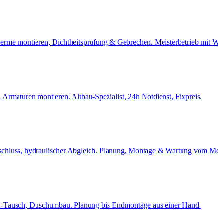
stherme montieren, Dichtheitsprüfung & Gebrechen. Meisterbetrieb mi
 Armaturen montieren. Altbau-Spezialist, 24h Notdienst, Fixpreis.
luss, hydraulischer Abgleich. Planung, Montage & Wartung vom Meis
 WC-Tausch, Duschumbau. Planung bis Endmontage aus einer Hand.