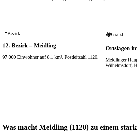
📍
Bezirk
🏘
Grätzl
12. Bezirk – Meidling
Ortslagen i
97 000
Einwohner auf
8.1
km². Postleitzahl
1120
.
Meidlinger Haup
Wilhelmsdorf, H
Was macht Meidling (1120) zu einem stark