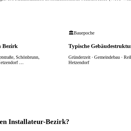
🏛
Bauepoche
m Bezirk
Typische Gebäudestruktu
tstraße, Schönbrunn,
Gründerzeit · Gemeindebau · Rei
etzendorf
…
Hetzendorf
en Installateur-Bezirk?