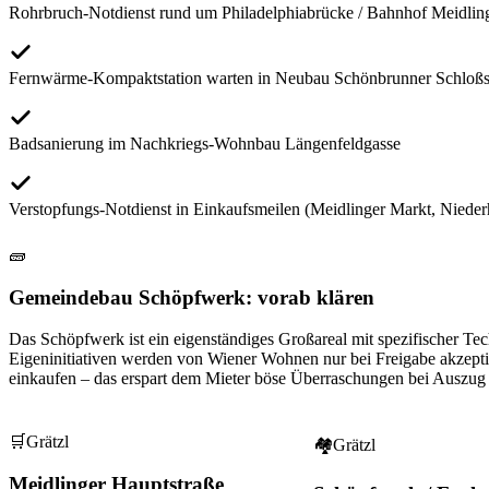
Rohrbruch-Notdienst rund um Philadelphiabrücke / Bahnhof Meidlin
Fernwärme-Kompaktstation warten in Neubau Schönbrunner Schloßs
Badsanierung im Nachkriegs-Wohnbau Längenfeldgasse
Verstopfungs-Notdienst in Einkaufsmeilen (Meidlinger Markt, Nieder
🧱
Gemeindebau Schöpfwerk: vorab klären
Das Schöpfwerk ist ein eigenständiges Großareal mit spezifischer Te
Eigeninitiativen werden von Wiener Wohnen nur bei Freigabe akzeptie
einkaufen – das erspart dem Mieter böse Überraschungen bei Auszug
🛒
Grätzl
🏘
Grätzl
Meidlinger Hauptstraße