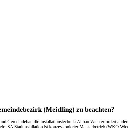
berg betreuen wir ein sehr
Gemeindebezirk (Meidling) zu beachten?
 und Gemeindebau
die Installationstechnik: Altbau Wien erfordert an
ie. SA Stadtinstallation ist konzessionierter Meisterbetrieb (WKO Wi