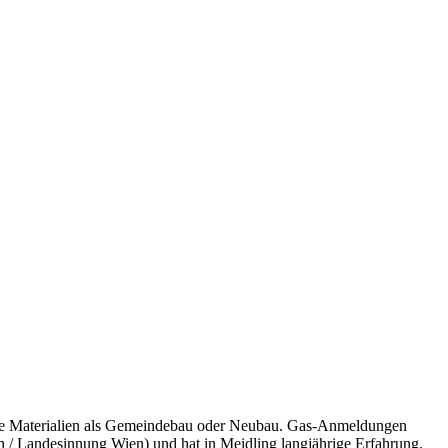
dere Materialien als Gemeindebau oder Neubau. Gas-Anmeldungen
en / Landesinnung Wien) und hat in
Meidling
langjährige Erfahrung.