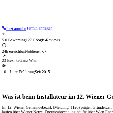
Hetzendorf. Von der Meidlinger Hauptstraße bis zum Wiener
gemischtes Einsatzgebiet.
Termin anfragen
Jetzt anrufen
⭐
5.0 Bewertung
127 Google-Reviews
⏱
24h erreichbar
Notdienst 7/7
📍
23 Bezirke
Ganz Wien
🛠
10+ Jahre Erfahrung
Seit 2015
Was ist beim Installateur im 12. Wiener 
Im
12
. Wiener Gemeindebezirk (
Meidling
,
1120
) prägen
Gründerzeit
laufen über Wiener Netze, Energieabrechnung häufig über Wien Energ