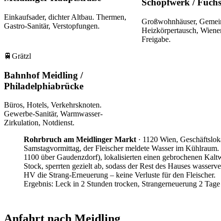
Schöpfwerk / Fuchs
Einkaufsader, dichter Altbau. Thermen,
Großwohnhäuser, Gemei
Gastro-Sanitär, Verstopfungen.
Heizkörpertausch, Wien
Freigabe.
🚆
Grätzl
Bahnhof Meidling /
Philadelphiabrücke
Büros, Hotels, Verkehrsknoten.
Gewerbe-Sanitär, Warmwasser-
Zirkulation, Notdienst.
Rohrbruch am Meidlinger Markt
·
1120 Wien, Geschäftslok
Samstagvormittag, der Fleischer meldete Wasser im Kühlraum. 
1100 über Gaudenzdorf), lokalisierten einen gebrochenen Kalt
Stock, sperrten gezielt ab, sodass der Rest des Hauses wasserv
HV die Strang-Erneuerung – keine Verluste für den Fleischer.
Ergebnis:
Leck in 2 Stunden trocken, Strangerneuerung 2 Tage 
Anfahrt nach Meidling