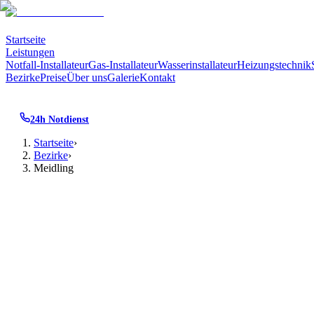
Startseite
Leistungen
Notfall-Installateur
Gas-Installateur
Wasserinstallateur
Heizungstechnik
Bezirke
Preise
Über uns
Galerie
Kontakt
24h Notdienst
Startseite
›
Bezirke
›
Meidling
Installateur ·
1120
Wien
Installateur
Meidling
1120
Wien
Meidling verbindet dichten Gründerzeitkern mit den offen