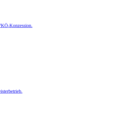
t WKÖ-Konzession.
terbetrieb.