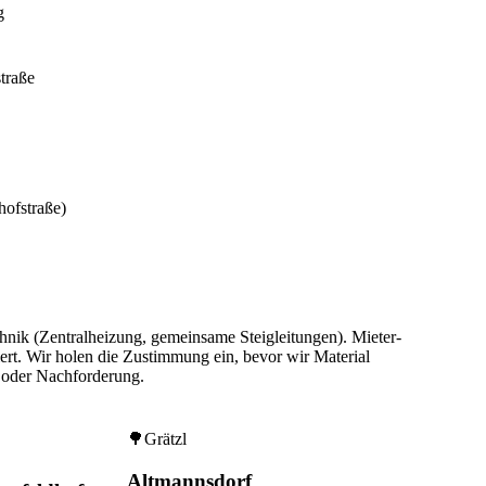
g
traße
hofstraße)
chnik (Zentralheizung, gemeinsame Steigleitungen). Mieter-
rt. Wir holen die Zustimmung ein, bevor wir Material
 oder Nachforderung.
🌳
Grätzl
Altmannsdorf