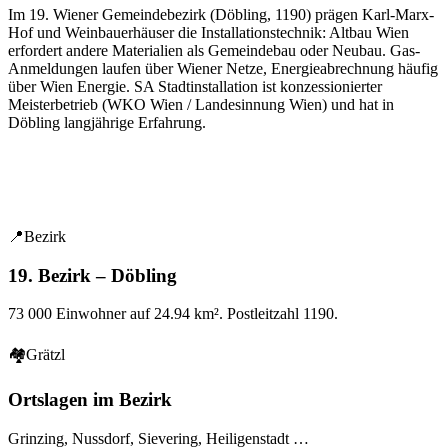
Im
19
. Wiener Gemeindebezirk (
Döbling
,
1190
) prägen
Karl-Marx-
Hof und Weinbauerhäuser
die Installationstechnik: Altbau Wien
erfordert andere Materialien als Gemeindebau oder Neubau. Gas-
Anmeldungen laufen über Wiener Netze, Energieabrechnung häufig
über Wien Energie. SA Stadtinstallation ist konzessionierter
Meisterbetrieb (WKO Wien / Landesinnung Wien) und hat in
Döbling
langjährige Erfahrung.
📍
Bezirk
19. Bezirk – Döbling
73 000
Einwohner auf
24.94
km². Postleitzahl
1190
.
🏘
Grätzl
Ortslagen im Bezirk
Grinzing, Nussdorf, Sievering, Heiligenstadt
…