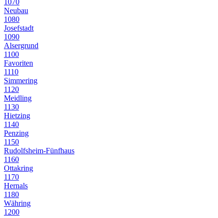
1070
Neubau
1080
Josefstadt
1090
Alsergrund
1100
Favoriten
1110
Simmering
1120
Meidling
1130
Hietzing
1140
Penzing
1150
Rudolfsheim-Fünfhaus
1160
Ottakring
1170
Hernals
1180
Währing
1200