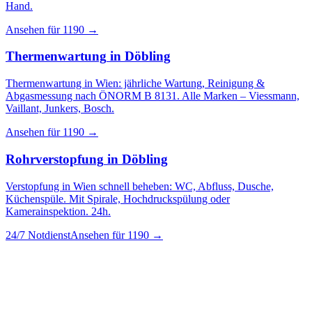
Hand.
Ansehen für
1190
→
Thermenwartung
in
Döbling
Thermenwartung in Wien: jährliche Wartung, Reinigung &
Abgasmessung nach ÖNORM B 8131. Alle Marken – Viessmann,
Vaillant, Junkers, Bosch.
Ansehen für
1190
→
Rohrverstopfung
in
Döbling
Verstopfung in Wien schnell beheben: WC, Abfluss, Dusche,
Küchenspüle. Mit Spirale, Hochdruckspülung oder
Kamerainspektion. 24h.
24/7 Notdienst
Ansehen für
1190
→