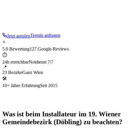
Weinbergen, Heurigen und prächtigen Villen. Der Karl-
Marx-Hof ist einer der größten Gemeindebauten der Welt –
auch hier sind wir regelmäßig im Einsatz.
Termin anfragen
Jetzt anrufen
⭐
5.0 Bewertung
127 Google-Reviews
⏱
24h erreichbar
Notdienst 7/7
📍
23 Bezirke
Ganz Wien
🛠
10+ Jahre Erfahrung
Seit 2015
Was ist beim Installateur im 19. Wiener
Gemeindebezirk (Döbling) zu beachten?