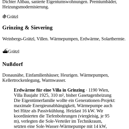
Dichter Altbau, sanierte Eigentumswohnungen. Premiumbäder,
Heizungsmodernisierung.
🍇
Grätzl
Grinzing & Sievering
Weinbergs-Grätzl, Villen. Wärmepumpen, Erdwärme, Solarthermie.
⛴
Grätzl
Nußdorf
Donaunähe, Einfamilienhäuser, Heurigen. Wärmepumpen,
Kellertrockenlegung, Warmwasser.
Erdwärme für eine Villa in Grinzing
·
1190 Wien,
Villa Baujahr 1925, 310 m², bisher Gasetagenheizung
Die Eigentümerfamilie wollte ein Generationen-Projekt:
maximale Energieunabhängigkeit, Wärmepumpe auch
bei Hitze als Passivkühlung. Heizlast 16 kW. Wir
koordinierten die Tiefenbohrungen (viergleisig, je 95
m), verlegten die Sole-Verteiler im Technikraum,
setzten eine Sole-Wasser-Wärmepumpe mit 14 kW,