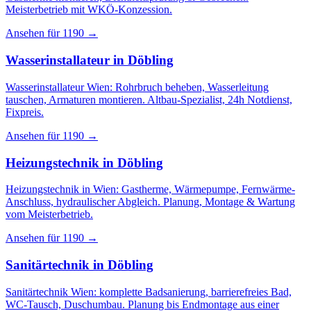
Meisterbetrieb mit WKÖ-Konzession.
Ansehen für
1190
→
Wasserinstallateur
in
Döbling
Wasserinstallateur Wien: Rohrbruch beheben, Wasserleitung
tauschen, Armaturen montieren. Altbau-Spezialist, 24h Notdienst,
Fixpreis.
Ansehen für
1190
→
Heizungstechnik
in
Döbling
Heizungstechnik in Wien: Gastherme, Wärmepumpe, Fernwärme-
Anschluss, hydraulischer Abgleich. Planung, Montage & Wartung
vom Meisterbetrieb.
Ansehen für
1190
→
Sanitärtechnik
in
Döbling
Sanitärtechnik Wien: komplette Badsanierung, barrierefreies Bad,
WC-Tausch, Duschumbau. Planung bis Endmontage aus einer