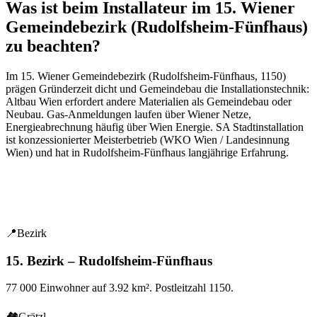
Was ist beim Installateur im 15. Wiener
Gemeindebezirk (Rudolfsheim-Fünfhaus)
zu beachten?
Im
15
. Wiener Gemeindebezirk (
Rudolfsheim-Fünfhaus
,
1150
)
prägen
Gründerzeit dicht und Gemeindebau
die Installationstechnik:
Altbau Wien erfordert andere Materialien als Gemeindebau oder
Neubau. Gas-Anmeldungen laufen über Wiener Netze,
Energieabrechnung häufig über Wien Energie. SA Stadtinstallation
ist konzessionierter Meisterbetrieb (WKO Wien / Landesinnung
Wien) und hat in
Rudolfsheim-Fünfhaus
langjährige Erfahrung.
📍
Bezirk
15. Bezirk – Rudolfsheim-Fünfhaus
77 000
Einwohner auf
3.92
km². Postleitzahl
1150
.
🏘
Grätzl