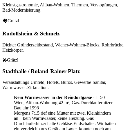
Kleinstgastronomie, Altbau-Wohnen. Thermen, Verstopfungen,
Bad-Modernisierung.
🏘
Grätzl
Rudolfsheim & Schmelz
Dichter Gründerzeitbestand, Wiener-Wohnen-Blocks. Rohrbrüche,
Heizkörper.
🎤
Grätzl
Stadthalle / Roland-Rainer-Platz
Veranstaltungs-Umfeld, Hotels, Büros. Gewerbe-Sanitär,
Warmwasser-Zirkulation.
Kein Warmwasser in der Reindorfgasse
·
1150
Wien, Altbau-Wohnung 42 m², Gas-Durchlauferhitzer
Baujahr 1998
Morgens 7:15 rief eine Mutter mit zwei Kleinkindern
an – kein Warmwasser, keine Heizung. Gas-
Durchlauferhitzer hatte Gebläse-Endschalter. Wir hatten
ein vergleichbares Gerät am Lager, konnten noch am