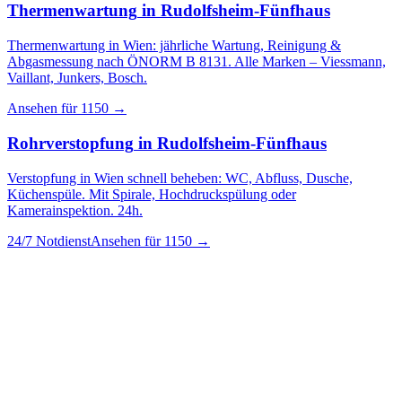
Thermenwartung
in
Rudolfsheim-Fünfhaus
Thermenwartung in Wien: jährliche Wartung, Reinigung &
Abgasmessung nach ÖNORM B 8131. Alle Marken – Viessmann,
Vaillant, Junkers, Bosch.
Ansehen für
1150
→
Rohrverstopfung
in
Rudolfsheim-Fünfhaus
Verstopfung in Wien schnell beheben: WC, Abfluss, Dusche,
Küchenspüle. Mit Spirale, Hochdruckspülung oder
Kamerainspektion. 24h.
24/7 Notdienst
Ansehen für
1150
→