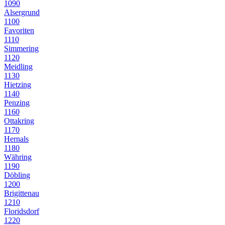
1090
Alsergrund
1100
Favoriten
1110
Simmering
1120
Meidling
1130
Hietzing
1140
Penzing
1160
Ottakring
1170
Hernals
1180
Währing
1190
Döbling
1200
Brigittenau
1210
Floridsdorf
1220