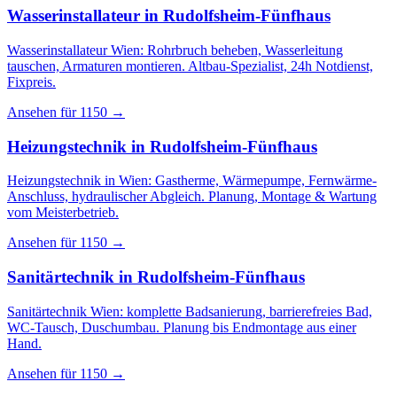
Wasserinstallateur
in
Rudolfsheim-Fünfhaus
Wasserinstallateur Wien: Rohrbruch beheben, Wasserleitung
tauschen, Armaturen montieren. Altbau-Spezialist, 24h Notdienst,
Fixpreis.
Ansehen für
1150
→
Heizungstechnik
in
Rudolfsheim-Fünfhaus
Heizungstechnik in Wien: Gastherme, Wärmepumpe, Fernwärme-
Anschluss, hydraulischer Abgleich. Planung, Montage & Wartung
vom Meisterbetrieb.
Ansehen für
1150
→
Sanitärtechnik
in
Rudolfsheim-Fünfhaus
Sanitärtechnik Wien: komplette Badsanierung, barrierefreies Bad,
WC-Tausch, Duschumbau. Planung bis Endmontage aus einer
Hand.
Ansehen für
1150
→