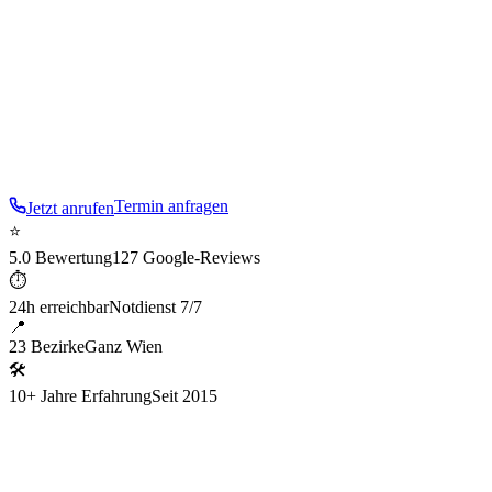
Rudolfsheim-Fünfhaus gehört zu den dichtesten Altbau-
Bezirken Wiens. Rund um den Westbahnhof und die
Stadthalle findet man typische Gründerzeitstrukturen mit
den typischen Problemen: alte Steigleitungen, wenig Platz,
viele Mietparteien pro Haus.
Termin anfragen
Jetzt anrufen
⭐
5.0 Bewertung
127 Google-Reviews
⏱
24h erreichbar
Notdienst 7/7
📍
23 Bezirke
Ganz Wien
🛠
10+ Jahre Erfahrung
Seit 2015