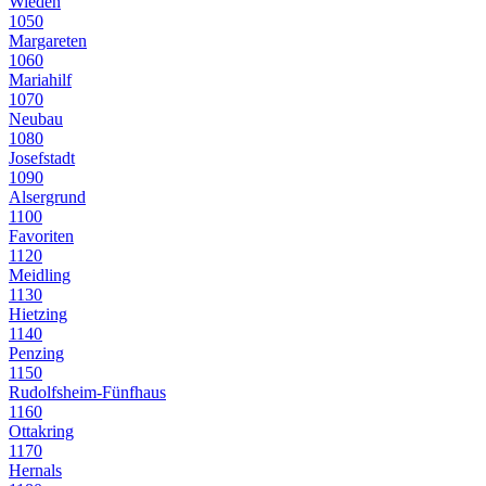
Wieden
1050
Margareten
1060
Mariahilf
1070
Neubau
1080
Josefstadt
1090
Alsergrund
1100
Favoriten
1120
Meidling
1130
Hietzing
1140
Penzing
1150
Rudolfsheim-Fünfhaus
1160
Ottakring
1170
Hernals