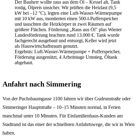
Der Bauherr wollte raus aus dem Öl – Kessel alt, Tank
rostig, Ölpreis unsicher. Wir prüften die Heizlast (9,5
kW bei –12 °C), legten eine Luft-Wasser-Wärmepumpe
mit 10 kW aus, montierten einen 500-l-Pufferspeicher
und tauschten die Heizkörper in zwei Räumen auf
größere Flächen. Förderung „Raus aus Öl" plus Wiener
Landesförderung brachten rund 13.000 €. Tank wurde
fachgerecht ausgebaut und entsorgt, Keller wird jetzt
als Hauswirtschaftsraum genutzt.
Ergebnis:
Luft-Wasser-Wärmepumpe + Pufferspeicher,
Förderung ausgenützt, 4 Arbeitstage Umstieg, Öltank
abgebaut.
Anfahrt nach Simmering
Von der Puchsbaumgasse 1100 fahren wir über Gudrunstraße oder
Simmeringer Hauptstraße – 10–15 Minuten normal, in Ferien
manchmal unter 10 Minuten. Für Einfamilienhaus-Kunden am
Stadtrand ist das einer der schnellsten Anfahrtswege, die wir in Wien
haben.