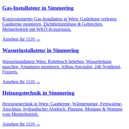
Gas-Installateur
in
Simmering
Konzessionierter Gas-Installateur in Wien: Gasleitung verlegen,
Gastherme montieren, Dichtheitsprüfung & Gebrechen.
Meisterbetrieb mit WKÖ-Konzession.
Ansehen für
1110
→
Wasserinstallateur
in
Simmering
Wasserinstallateur Wien: Rohrbruch beheben, Wasserleitung
tauschen, Armaturen montieren. Altbau-Spezialist, 24h Notdienst,
Fixpreis.
Ansehen für
1110
→
Heizungstechnik
in
Simmering
Heizungstechnik in Wien: Gastherme, Wärmepumpe, Fernwärme-
Anschluss, hydraulischer Abgleich. Planung, Montage & Wartung
vom Meisterbetrieb.
Ansehen für
1110
→