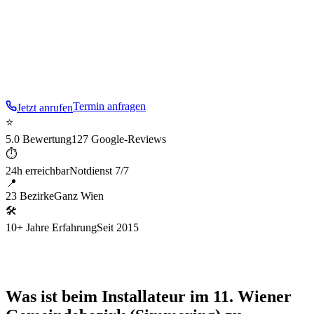
Gemeindebauten, aber auch vielen Einfamilienhäusern in
Kaiserebersdorf und Albern. Die Gasometer sind ein
eigenes Kapitel – wir betreuen dort sowohl Wohnungen als
auch Gewerbeeinheiten.
Termin anfragen
Jetzt anrufen
⭐
5.0 Bewertung
127 Google-Reviews
⏱
24h erreichbar
Notdienst 7/7
📍
23 Bezirke
Ganz Wien
🛠
10+ Jahre Erfahrung
Seit 2015
Was ist beim Installateur im 11. Wiener