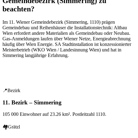
Gemeindebezirk (Simmering) zu
beachten?
Im
11
. Wiener Gemeindebezirk (
Simmering
,
1110
) prägen
Gemeindebau und Reihenhäuser
die Installationstechnik: Altbau
Wien erfordert andere Materialien als Gemeindebau oder Neubau.
Gas-Anmeldungen laufen über Wiener Netze, Energieabrechnung
häufig über Wien Energie. SA Stadtinstallation ist konzessionierter
Meisterbetrieb (WKO Wien / Landesinnung Wien) und hat in
Simmering
langjährige Erfahrung.
📍
Bezirk
11. Bezirk – Simmering
105 000
Einwohner auf
23.26
km². Postleitzahl
1110
.
🏘
Grätzl