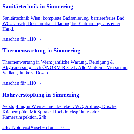
Sanitärtechnik
in
Simmering
Sanitärtechnik Wien: komplette Badsanierung, barrierefreies Bad,
WC-Tausch, Duschumbau. Planung bis Endmontage aus einer
Hand.
Ansehen für
1110
→
Thermenwartung
in
Simmering
Thermenwartung in Wien: jährliche Wartung, Reinigung &
Abgasmessung nach ÖNORM B 8131. Alle Marken – Viessmann,
Vaillant, Junkers, Bosch.
Ansehen für
1110
→
Rohrverstopfung
in
Simmering
Verstopfung in Wien schnell beheben: WC, Abfluss, Dusche,
Küchenspüle. Mit Spirale, Hochdruckspülung oder
Kamerainspektion. 24h.
24/7 Notdienst
Ansehen für
1110
→