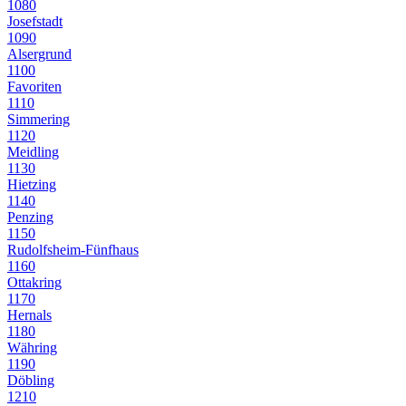
1080
Josefstadt
1090
Alsergrund
1100
Favoriten
1110
Simmering
1120
Meidling
1130
Hietzing
1140
Penzing
1150
Rudolfsheim-Fünfhaus
1160
Ottakring
1170
Hernals
1180
Währing
1190
Döbling
1210