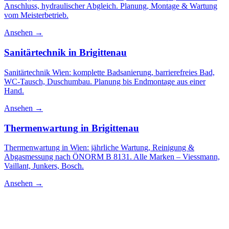
Anschluss, hydraulischer Abgleich. Planung, Montage & Wartung
vom Meisterbetrieb.
Ansehen →
Sanitärtechnik
in
Brigittenau
Sanitärtechnik Wien: komplette Badsanierung, barrierefreies Bad,
WC-Tausch, Duschumbau. Planung bis Endmontage aus einer
Hand.
Ansehen →
Thermenwartung
in
Brigittenau
Thermenwartung in Wien: jährliche Wartung, Reinigung &
Abgasmessung nach ÖNORM B 8131. Alle Marken – Viessmann,
Vaillant, Junkers, Bosch.
Ansehen →