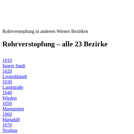
Rohrverstopfung
in anderen Wiener Bezirken
Rohrverstopfung
– alle 23 Bezirke
1010
Innere Stadt
1020
Leopoldstadt
1030
Landstraße
1040
Wieden
1050
Margareten
1060
Mariahilf
1070
Neubau