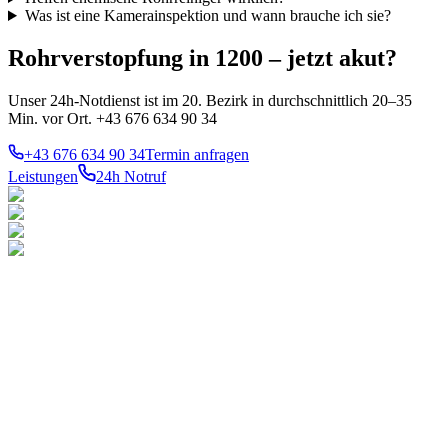
Was ist eine Kamerainspektion und wann brauche ich sie?
Rohrverstopfung in 1200 – jetzt akut?
Unser 24h-Notdienst ist im 20. Bezirk in durchschnittlich 20–35
Min. vor Ort. +43 676 634 90 34
+43 676 634 90 34
Termin anfragen
Leistungen
24h Notruf
LEISTUNGEN
TOP-
BEZIRKE
Notdienst 24h
Ihr konzessionierter
1010
Innere
Gas
Stadt
Meisterbetrieb für Gas-,
Wasser
1020
Wasser- und