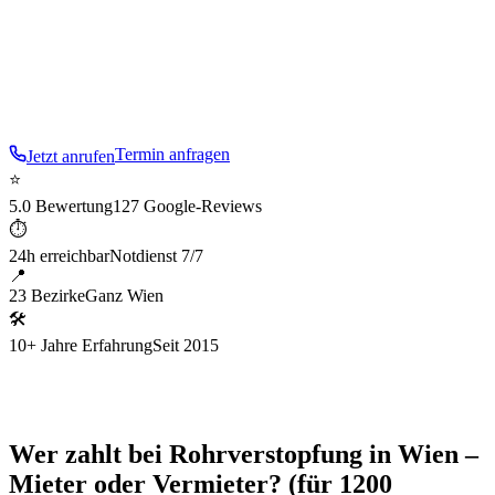
– schnell, sauber, spurlos.
Im
20
. Bezirk sind wir
besonders aufmerksam für die typische Baustruktur:
Gründerzeit und Gemeindebau
.
Termin anfragen
Jetzt anrufen
⭐
5.0 Bewertung
127 Google-Reviews
⏱
24h erreichbar
Notdienst 7/7
📍
23 Bezirke
Ganz Wien
🛠
10+ Jahre Erfahrung
Seit 2015
Wer zahlt bei Rohrverstopfung in Wien –
Mieter oder Vermieter? (für 1200