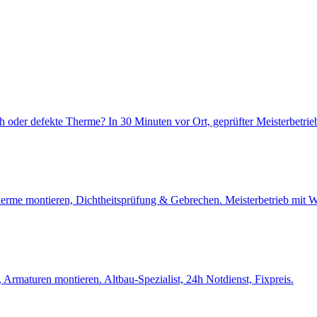
 oder defekte Therme? In 30 Minuten vor Ort, geprüfter Meisterbetrie
stherme montieren, Dichtheitsprüfung & Gebrechen. Meisterbetrieb mi
 Armaturen montieren. Altbau-Spezialist, 24h Notdienst, Fixpreis.