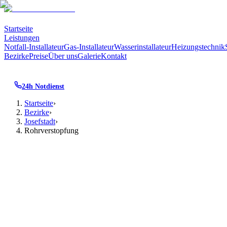
Startseite
Leistungen
Notfall-Installateur
Gas-Installateur
Wasserinstallateur
Heizungstechnik
Bezirke
Preise
Über uns
Galerie
Kontakt
24h Notdienst
Startseite
›
Bezirke
›
Josefstadt
›
Rohrverstopfung
Rohrverstopfung
·
1080
Josefstadt
· Wien
Rohrverstopfung
in
Verstopfte Leitungen mit Spirale, Hochdruck oder Kamera – 
Bezirk sind wir besonders aufmerksam für die typische Bau