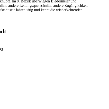
rknüpft. Im
8
. Bezirk überwiegen
Biedermeier und
alien, andere Leitungsquerschnitte, andere Zugänglichkeit
fstadt
seit Jahren tätig und kennt die wiederkehrenden
adt
g)