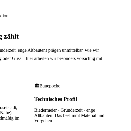
ktion
g
zählt
derzeit, enge Altbauten) prägen unmittelbar, wie wir
oder Guss – hier arbeiten wir besonders vorsichtig mit
🏛
Bauepoche
Technisches Profil
osefstadt,
Biedermeier · Gründerzeit · enge
(Nähe),
Altbauten
. Das bestimmt Material und
elmäßig im
Vorgehen.