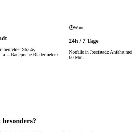
⏱
Wann
adt
24h / 7 Tage
rchenfelder Straße,
Notfälle in Josefstadt: Anfahrt me
. a.
– Bauepoche
Biedermeier /
60 Min.
t besonders?