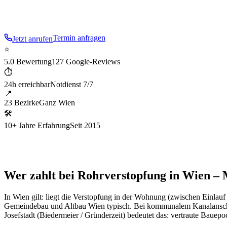
Gründerzeit
.
Termin anfragen
Jetzt anrufen
⭐
5.0 Bewertung
127 Google-Reviews
⏱
24h erreichbar
Notdienst 7/7
📍
23 Bezirke
Ganz Wien
🛠
10+ Jahre Erfahrung
Seit 2015
Wer zahlt bei Rohrverstopfung in Wien – M
In Wien gilt: liegt die Verstopfung in der Wohnung (zwischen Einlau
Gemeindebau und Altbau Wien typisch. Bei kommunalem Kanalanschlus
Josefstadt
(
Biedermeier / Gründerzeit
) bedeutet das: vertraute Bauep