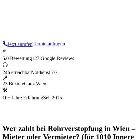
– schnell, sauber, spurlos.
Im
1
. Bezirk sind wir besonders
aufmerksam für die typische Baustruktur:
Gotik und
Barock
.
Termin anfragen
Jetzt anrufen
⭐
5.0 Bewertung
127 Google-Reviews
⏱
24h erreichbar
Notdienst 7/7
📍
23 Bezirke
Ganz Wien
🛠
10+ Jahre Erfahrung
Seit 2015
Wer zahlt bei Rohrverstopfung in Wien –
Mieter oder Vermieter? (für 1010 Innere