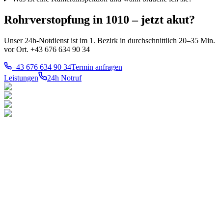
Rohrverstopfung in 1010 – jetzt akut?
Unser 24h-Notdienst ist im 1. Bezirk in durchschnittlich 20–35 Min.
vor Ort. +43 676 634 90 34
+43 676 634 90 34
Termin anfragen
Leistungen
24h Notruf
LEISTUNGEN
TOP-
BEZIRKE
Notdienst 24h
Ihr konzessionierter
1010
Innere
Gas
Stadt
Meisterbetrieb für Gas-,
Wasser
1020
Wasser- und
Heizung
Leopoldstadt