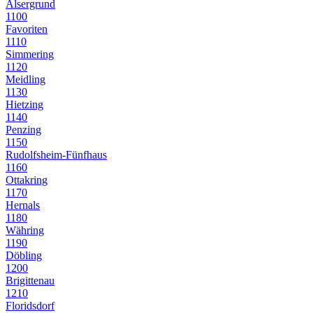
Alsergrund
1100
Favoriten
1110
Simmering
1120
Meidling
1130
Hietzing
1140
Penzing
1150
Rudolfsheim-Fünfhaus
1160
Ottakring
1170
Hernals
1180
Währing
1190
Döbling
1200
Brigittenau
1210
Floridsdorf