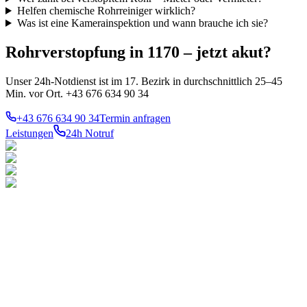
Helfen chemische Rohrreiniger wirklich?
Was ist eine Kamerainspektion und wann brauche ich sie?
Rohrverstopfung in 1170 – jetzt akut?
Unser 24h-Notdienst ist im 17. Bezirk in durchschnittlich 25–45
Min. vor Ort. +43 676 634 90 34
+43 676 634 90 34
Termin anfragen
Leistungen
24h Notruf
LEISTUNGEN
TOP-
BEZIRKE
Notdienst 24h
Ihr konzessionierter
1010
Innere
Gas
Stadt
Meisterbetrieb für Gas-,