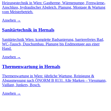
Heizungstechnik in Wien: Gastherme, Wärmepumpe, Fernwärme-
Anschluss, hydraulischer Abgleich. Planung, Montage & Wartung
vom Meisterbetrieb.
Ansehen →
Sanitärtechnik
in
Hernals
Sanitärtechnik Wien: komplette Badsanierung, barrierefreies Bad,
WC-Tausch, Duschumbau. Planung bis Endmontage aus einer
Hand.
Ansehen →
Thermenwartung
in
Hernals
Thermenwartung in Wien: jährliche Wartung, Reinigung &
Abgasmessung nach ÖNORM B 8131. Alle Marken – Viessmann,
Vaillant, Junkers, Bosch.
Ansehen →