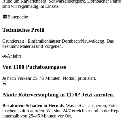
Rund um
Kalvarienberg, Schwarzenbergpark, Dornbacher Pfarre
sind wir regelmäßig im Einsatz.
🏛
Bauepoche
Technisches Profil
Gründerzeit · Einfamilienhäuser Dornbach/Neuwaldegg
. Das
bestimmt Material und Vorgehen.
🚗
Anfahrt
Von 1100 Puchsbaumgasse
Je nach Verkehr
25–45
Minuten. Notfall: priorisiert.
🚨
Akute Rohrverstopfung in 1170? Jetzt anrufen.
Bei akutem Schaden in
Hernals
: Wasser/Gas absperren, Fotos
machen, sofort anrufen. Wir sind 24/7 erreichbar und in der Regel
innerhalb von
25–45
Minuten vor Ort.