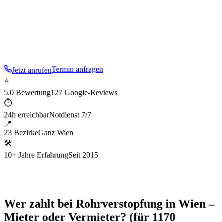
– schnell, sauber, spurlos.
Im
17
. Bezirk sind wir
besonders aufmerksam für die typische Baustruktur:
Gründerzeit und Einfamilienhäuser Dornbach/Neuwaldegg
.
Termin anfragen
Jetzt anrufen
⭐
5.0 Bewertung
127 Google-Reviews
⏱
24h erreichbar
Notdienst 7/7
📍
23 Bezirke
Ganz Wien
🛠
10+ Jahre Erfahrung
Seit 2015
Wer zahlt bei Rohrverstopfung in Wien –
Mieter oder Vermieter? (für 1170